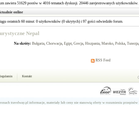
um zawiera 51629 postów w 4016 tematach dyskusji. 20446 zarejestrowanych użytkowników.
ktualnie online
iągu ostatnich 60 minut: 0 użytkowników (0 ukrytych) i 97 gości odwiedziło forum.
urystyczne Nepal
Na skróty:
Bułgaria
,
Chorwacja
,
Egipt
,
Grecja
,
Hiszpania
,
Maroko
,
Polska
,
Tunezja
RSS Feed
Regulamin
Kontakt
ronach travelway.pl informacje, materiały lub ceny nie stanowią oferty w rozumieniu przepisów