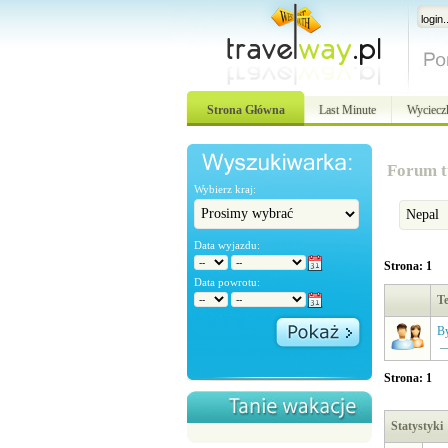
Strona Główna
Last Minute
Wyciecz
Forum t
Wybierz kraj:
Data wyjazdu:
Strona: 1
Data powrotu:
T
By
Strona: 1
Statystyki