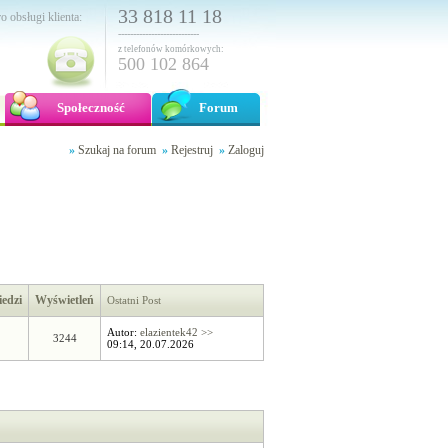
33 818 11 18
o obsługi klienta:
---------------------------
z telefonów komórkowych:
500 102 864
Społeczność
Forum
»
Szukaj na forum
»
Rejestruj
»
Zaloguj
edzi
Wyświetleń
Ostatni Post
Autor:
elazientek42
>>
3244
09:14, 20.07.2026