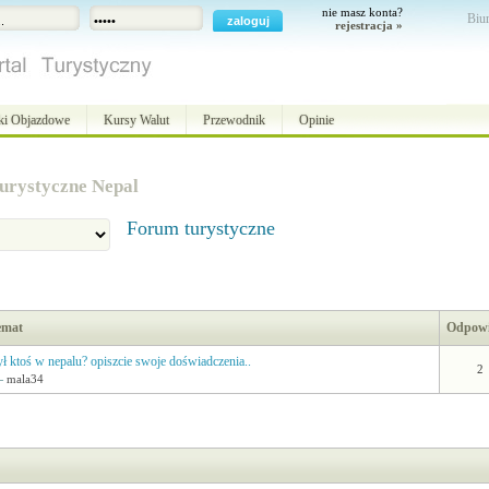
nie masz konta?
Biur
rejestracja »
ki Objazdowe
Kursy Walut
Przewodnik
Opinie
urystyczne Nepal
Forum turystyczne
emat
Odpowi
ł ktoś w nepalu? opiszcie swoje doświadczenia..
2
—
mala34