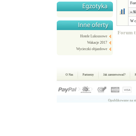
For
» A
W c
Forum t
Hotele Luksusowe
Wakacje 2017
Wycieczki objazdowe
O Nas
Partnerzy
Jak zarezerwować?
Opublikowane na st