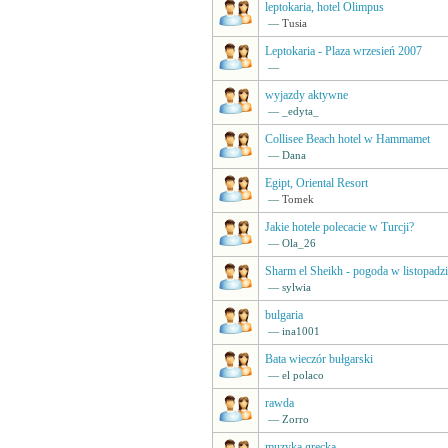
leptokaria, hotel Olimpus
—
Tusia
Leptokaria - Plaza wrzesień 2007
—
wyjazdy aktywne
— _edyta_
Collisee Beach hotel w Hammamet
— Dana
Egipt, Oriental Resort
—
Tomek
Jakie hotele polecacie w Turcji?
— Ola_26
Sharm el Sheikh - pogoda w listopadz
— sylwia
bulgaria
— ina1001
Bata wieczór bułgarski
— el polaco
rawda
— Zorro
muzyka grecka