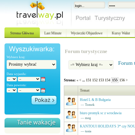
Strona Główna
Last Minute
Wycieczki Objazdowe
Kursy Walut
Forum turystyczne
Wybierz kraj:
Forum t
Data wyjazdu:
Strona:
«
<
...
151
152
153
154
155
156
>
Data powrotu:
Temat
Hotel L & B Bułgaria
— Tomek
biuro promyk sc z wrocławia
— meg
KANTOUI HOLIDAYS 3* czy NOU
— tusia