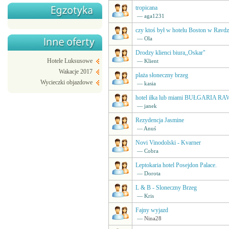
tropicana
— aga1231
czy ktoś był w hotelu Boston w Ravdz
— Ola
Drodzy klienci biura,,Oskar"
Hotele Luksusowe
— Klient
Wakacje 2017
plaża słoneczny brzeg
Wycieczki objazdowe
— kasia
hotel iłka lub miami BUŁGARIA R
— janek
Rezydencja Jasmine
— Anuś
Novi Vinodolski - Kvarner
— Cobra
Leptokaria hotel Posejdon Palace.
— Dorota
L & B - Sloneczny Brzeg
— Kris
Fajny wyjazd
—
Nina28