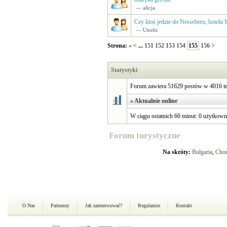
— alicja
Czy ktoś jedzie do Nesseberu, hotel
— Utreht
Strona:
«
<
...
151
152
153
154
155
156
>
Statystyki
Forum zawiera 51629 postów w 4016 te
» Aktualnie online
W ciągu ostatnich 60 minut: 0 użytkown
Forum turystyczne
Na skróty:
Bułgaria
,
Chor
O Nas
Partnerzy
Jak zarezerwować?
Regulamin
Kontakt