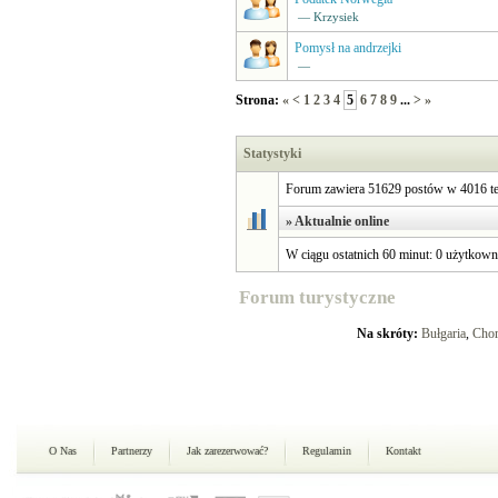
— Krzysiek
Pomysł na andrzejki
—
Strona:
«
<
1
2
3
4
5
6
7
8
9
...
>
»
Statystyki
Forum zawiera 51629 postów w 4016 te
» Aktualnie online
W ciągu ostatnich 60 minut: 0 użytkown
Forum turystyczne
Na skróty:
Bułgaria
,
Chor
O Nas
Partnerzy
Jak zarezerwować?
Regulamin
Kontakt