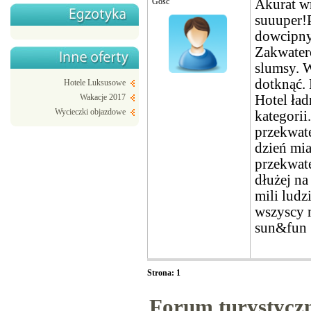
Gość
Akurat w
suuuper!
dowcipny
Zakwatero
slumsy. 
dotknąć. 
Hotele Luksusowe
Hotel ład
Wakacje 2017
Wycieczki objazdowe
kategorii
przekwat
dzień mia
przekwat
dłużej n
mili ludz
wszyscy 
sun&fun
Strona: 1
Forum turystycz