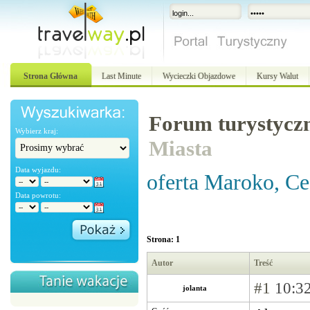
Strona Główna
Last Minute
Wycieczki Objazdowe
Kursy Walut
Forum turystycz
Wybierz kraj:
Miasta
Data wyjazdu:
oferta Maroko, Ce
Data powrotu:
Strona: 1
Autor
Treść
#1
10:32
jolanta