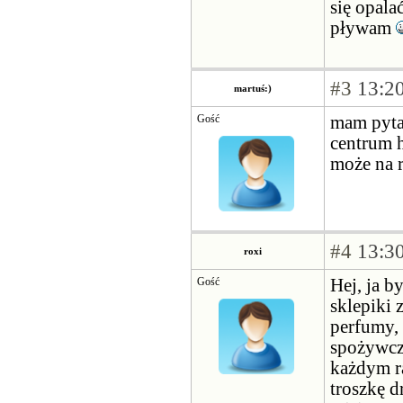
się opala
pływam
#3
13:20
martuś:)
Gość
mam pytan
centrum h
może na r
#4
13:30
roxi
Gość
Hej, ja b
sklepiki 
perfumy, 
spożywcze
każdym r
troszkę d