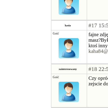
#17
15:5
kasia
Gość
fajne zdj
masz?Był
ktoś inny
kaha84@
#18
22:5
zainteresowany
Gość
Czy opróc
zejscie d