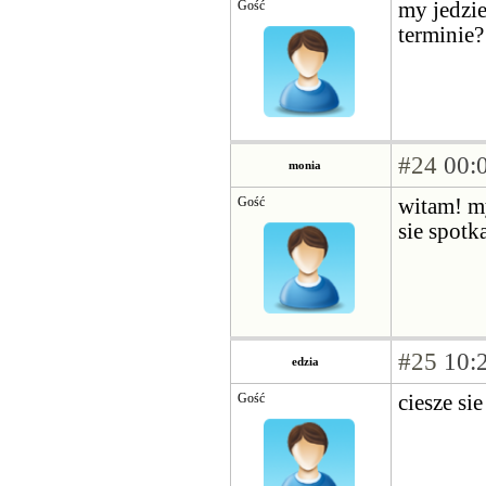
Gość
my jedzie
terminie
#24
00:0
monia
Gość
witam! my
sie spotk
#25
10:2
edzia
Gość
ciesze si