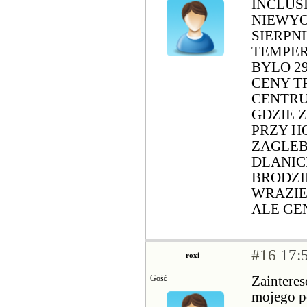
INCLUS
NIEWYO
SIERPN
TEMPER
BYLO 2
CENY T
CENTRU
GDZIE 
PRZY H
ZAGLEB
DLANIC
BRODZI
WRAZIE
ALE GE
#16
17:5
roxi
Gość
Zaintere
mojego p