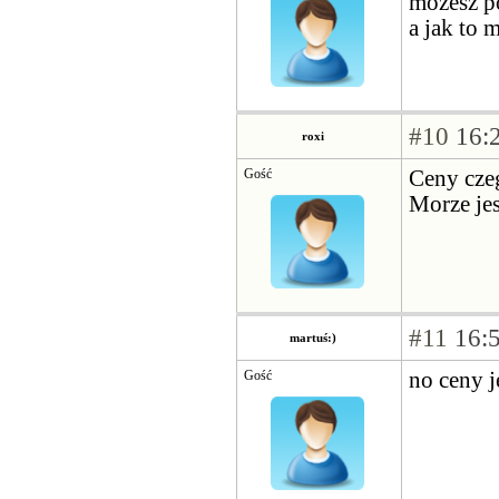
możesz p
a jak to 
#10
16:2
roxi
Gość
Ceny cze
Morze jes
#11
16:5
martuś:)
Gość
no ceny je