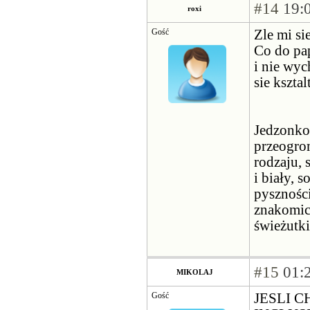
#14
19:0
roxi
Gość
Zle mi si
Co do pa
i nie wyc
sie kszta
Jedzonko
przeogro
rodzaju, 
i biały, 
pyszności
znakomici
świeżutki
#15
01:2
MIKOLAJ
Gość
JESLI 