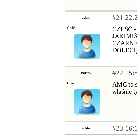
#21
22:2
adam
Gość
CZEŚĆ 
JAKIMIŚ
CZARNE
DOLECĘ
#22
15:5
Bartek
Gość
AMC to są
właśnie t
#23
16:1
edzia