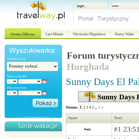
Strona Główna
Last Minute
Wycieczki Objazdowe
Kursy Walut
Forum turystycz
Wybierz kraj:
Hurghada
Data wyjazdu:
Sunny Days El Pa
Data powrotu:
Sunny Days E
Strona:
1
2
3
4
5
...
>
»
Autor
Treść
#1
23:51
Ania