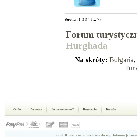
Strona:
1
2
3
4
5
...
>
»
Forum turystycz
Hurghada
Na skróty:
Bułgaria
Tun
O Nas
Partnerzy
Jak zarezerwować?
Regulamin
Kontakt
Opublikowane na stronach travelway.pl informacje, mate