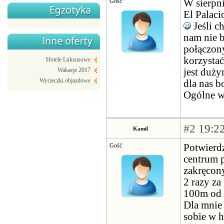
Gość
W sierpn
El Palaci
Jeśli c
nam nie b
połączon
korzystać
Hotele Luksusowe
jest duży
Wakacje 2017
Wycieczki objazdowe
dla nas 
Ogólne w
#2
19:22
Kamil
Gość
Potwierdz
centrum p
zakręcon
2 razy za
100m od h
Dla mnie
sobie w h