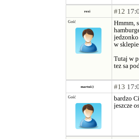
#12
17:0
roxi
Gość
Hmmm, sz
hamburger
jedzonko.
w sklepie
Tutaj w 
tez sa po
#13
17:0
martuś:)
Gość
bardzo Ci 
jeszcze o