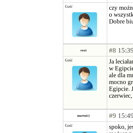
Gość
czy można
o wszystk
Dobre bi
#8
15:39
roxi
Gość
Ja leciał
w Egipcie
ale dla m
mocno grz
Egipcie. 
czerwiec,
#9
15:49
martuś:)
Gość
spoko, je