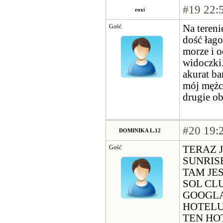
#19
22:5
roxi
Gość
Na tereni
dość łago
morze i o
widoczki.
akurat ba
mój mężc
drugie o
#20
19:2
DOMINIKA L.12
Gość
TERAZ 
SUNRIS
TAM JE
SOL CLU
GOOGLA
HOTELU
TEN HO