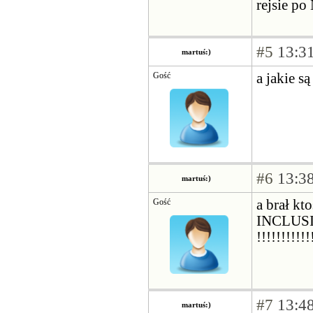
rejsie po 
#5
13:31
martuś:)
Gość
a jakie s
#6
13:38
martuś:)
Gość
a brał kt
INCLUSIV
!!!!!!!!!!
#7
13:48
martuś:)