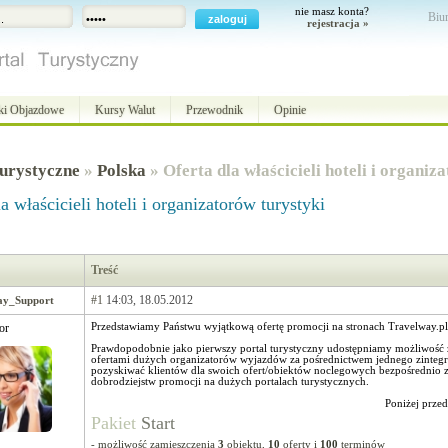
nie masz konta?
Biur
rejestracja »
ki Objazdowe
Kursy Walut
Przewodnik
Opinie
urystyczne
»
Polska
» Oferta dla właścicieli hoteli i organiz
a właścicieli hoteli i organizatorów turystyki
Treść
#1
14:03, 18.05.2012
ay_Support
or
Przedstawiamy Państwu wyjątkową ofertę promocji na stronach Travelway.pl
Prawdopodobnie jako pierwszy portal turystyczny udostępniamy możliwość 
ofertami dużych organizatorów wyjazdów za pośrednictwem jednego zinte
pozyskiwać klientów dla swoich ofert/obiektów noclegowych bezpośrednio z
dobrodziejstw promocji na dużych portalach turystycznych.
Poniżej prze
Pakiet
Start
- możliwość zamieszczenia
3
obiektu,
10
oferty i
100
terminów