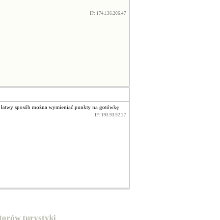
IP: 174.136.206.47
w łatwy sposób można wymieniać punkty na gotówkę
IP: 193.93.92.27
atorów turystyki