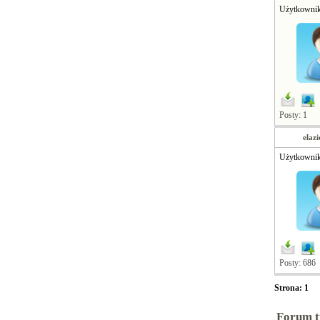
Użytkowni
Posty: 1
elaz
Użytkowni
Posty: 686
Strona: 1
Forum t