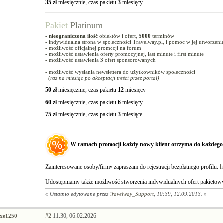
35 zł
miesięcznie, czas pakietu
3
miesięcy
Pakiet
Platinum
-
nieograniczona ilość
obiektów i ofert,
5000
terminów
- indywidualna strona w społeczności Travelway.pl, i pomoc w jej utworzeni
- możliwość oficjalnej promocji na forum
- możliwość ustawienia oferty promocyjnej, last minute i first minute
- możliwość ustawienia
3
ofert sponsorowanych
- możliwość wysłania newslettera do użytkowników społeczności
(raz na miesiąc po akceptacji treści przez portal)
50 zł
miesięcznie, czas pakietu
12
miesięcy
60 zł
miesięcznie, czas pakietu
6
miesięcy
75 zł
miesięcznie, czas pakietu
3
miesiące
W ramach promocji każdy nowy klient otrzyma do każdego p
Zainteresowane osoby/firmy zapraszam do rejestracji bezpłatnego profilu:
h
Udostępniamy także możliwość stworzenia indywidualnych ofert pakietowy
« Ostatnio edytowane przez
Travelway_Support
, 10:39, 12.09.2013. »
#2
11:30, 06.02.2026
xe1250