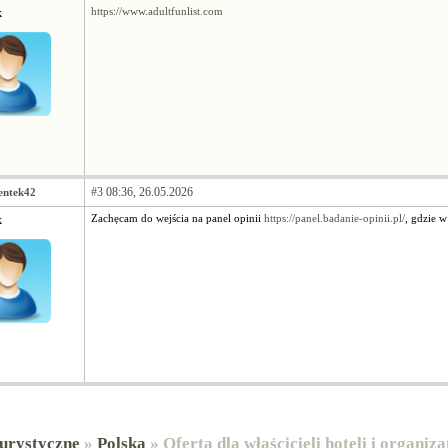
k
https://www.adultfunlist.com
#3
08:36, 26.05.2026
ientek42
k
Zachęcam do wejścia na panel opinii
https://panel.badanie-opinii.pl/
, gdzie 
urystyczne
»
Polska
» Oferta dla właścicieli hoteli i organiz