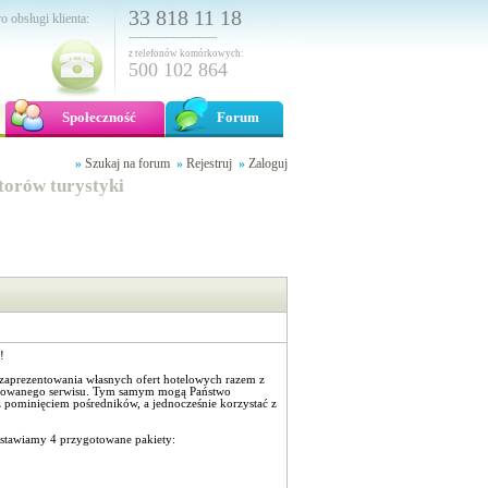
33 818 11 18
o obsługi klienta:
---------------------------
z telefonów komórkowych:
500 102 864
Społeczność
Forum
»
Szukaj na forum
»
Rejestruj
»
Zaloguj
atorów turystyki
!
zaprezentowania własnych ofert hotelowych razem z
growanego serwisu. Tym samym mogą Państwo
 pominięciem pośredników, a jednocześnie korzystać z
dstawiamy 4 przygotowane pakiety: