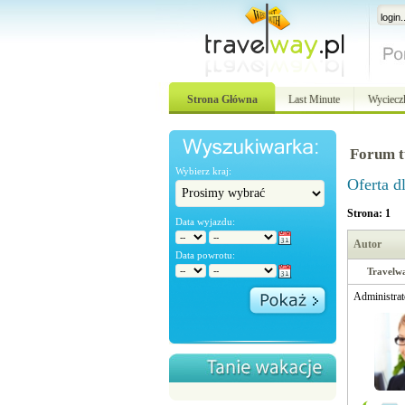
Strona Główna
Last Minute
Wyciecz
Forum t
Wybierz kraj:
Oferta dl
Strona: 1
Data wyjazdu:
Autor
Data powrotu:
Travelw
Administrat