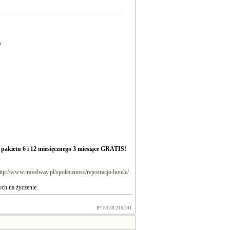
u
akietu 6 i 12 miesięcznego 3 miesiące GRATIS!
ttp://www.travelway.pl/spolecznosc/rejestracja-hotele/
ch na życzenie.
IP: 83.30.246.241