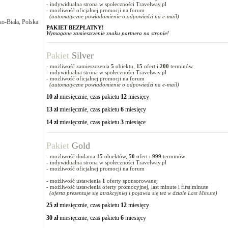
- indywidualna strona w społeczności Travelway.pl
- możliwość oficjalnej promocji na forum
(automatyczne powiadomienie o odpowiedzi na e-mail)
ko-Biała, Polska
PAKIET BEZPŁATNY!
Wymagane zamieszczenie znaku partnera na stronie!
Pakiet
Silver
- możliwość zamieszczenia
5
obiektu,
15
ofert i
200
terminów
- indywidualna strona w społeczności Travelway.pl
- możliwość oficjalnej promocji na forum
(automatyczne powiadomienie o odpowiedzi na e-mail)
10 zł
miesięcznie, czas pakietu
12
miesięcy
13 zł
miesięcznie, czas pakietu
6
miesięcy
14 zł
miesięcznie, czas pakietu
3
miesiące
Pakiet
Gold
- możliwość dodania
15
obiektów,
50
ofert i
999
terminów
- indywidualna strona w społeczności Travelway.pl
- możliwość oficjalnej promocji na forum
- możliwość ustawienia
1
oferty sponsorowanej
- możliwość ustawienia oferty promocyjnej, last minute i first minute
(oferta prezentuje się atrakcyjniej i pojawia się też w dziale
Last Minute
)
25 zł
miesięcznie, czas pakietu
12
miesięcy
30 zł
miesięcznie, czas pakietu
6
miesięcy