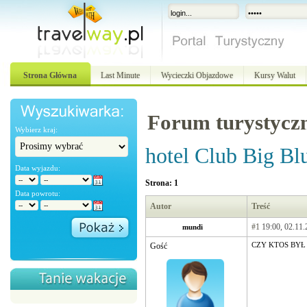
Strona Główna
Last Minute
Wycieczki Objazdowe
Kursy Walut
Forum turystycz
Wybierz kraj:
hotel Club Big Bl
Data wyjazdu:
Strona: 1
Data powrotu:
Autor
Treść
#1
19:00, 02.11.
mundi
Gość
CZY KTOŚ BYŁ