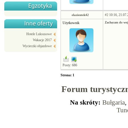
#2
10:16, 21.07.
elazientek42
Użytkownik
Zachęcam do wejś
Hotele Luksusowe
Wakacje 2017
Wycieczki objazdowe
Posty: 686
Strona: 1
Forum turystycz
Na skróty:
Bułgaria
Tun