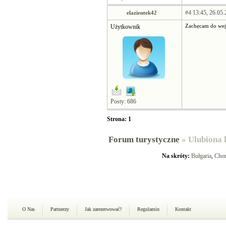
#4
13:45, 26.05.
elazientek42
Użytkownik
Zachęcam do wejś
Posty: 686
Strona: 1
Forum turystyczne
» Ulubiona 
Na skróty:
Bułgaria
,
Chor
O Nas
Partnerzy
Jak zarezerwować?
Regulamin
Kontakt