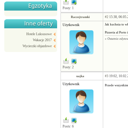
Posty: 1
#2
15:38, 06.05.
Raczejtramki
Użytkownik
Jak kuchnia to 
Pizzeria al Porto
Hotele Luksusowe
« Ostatnio edyto
Wakacje 2017
Wycieczki objazdowe
Posty: 2
#3
19:02, 10.02.
uajka
Użytkownik
Przede wszystki
Posty: 6