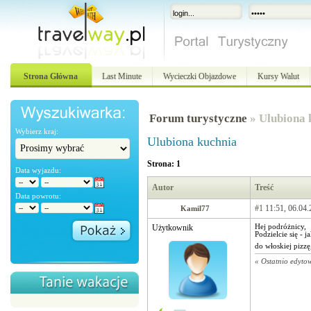
Strona Główna
Last Minute
Wycieczki Objazdowe
Kursy Walut
Forum turystyczne
» Ulubiona 
Wybierz kraj:
Ulubiona kuchnia
Strona: 1
Data wyjazdu:
Autor
Treść
Data powrotu:
#1
11:51, 06.04.
Kamil77
Użytkownik
Hej podróżnicy,
Podzielcie się - 
do włoskiej pizzę
« Ostatnio edyto