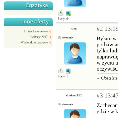
Posty: 94
#2
13:09
rama
Hotele Luksusowe
Wakacje 2017
Użytkownik
Byłam w P
Wycieczki objazdowe
podziwiam
tylko lud
naprawdę 
w życiu t
oczywiści
Posty: 1
« Ostatn
#3
13:47
elazientek42
Użytkownik
Zachęcam
gdzie w 