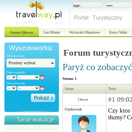
Strona Główna
Last Minute
Wycieczki Objazdowe
Kursy Walut
Forum turystycz
Wybierz kraj:
Paryż co zobaczy
Data wyjazdu:
Strona: 1
Data powrotu:
Autor
Treść
#1
09:02
Chacee
Użytkownik
Czy ktos 
tłumy? Co