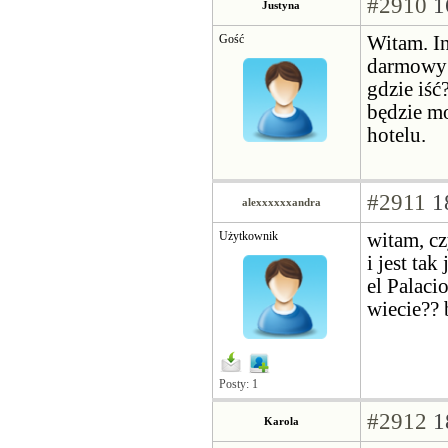
#2910
1
Justyna
Gość
Witam. In
darmowy w
gdzie iść
będzie mo
hotelu.
#2911
18
alexxxxxxandra
Użytkownik
witam, c
i jest ta
el Palaci
wiecie??
Posty: 1
#2912
1
Karola