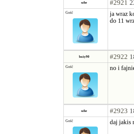
#2921
2
szhe
Gość
ja wraz k
do 11 wrz
#2922
1
boży90
Gość
no i fajn
#2923
1
szhe
Gość
daj jakis