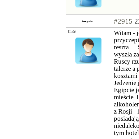
#2915
2
turysta
Gość
Witam - j
przyczepi
reszta ..
wyszła za
Ruscy rzu
talerze a
kosztami 
Jedzenie 
Egipcie j
mieście. 
alkoholem
z Rosji -
posiadają
niedalek
tym hotel