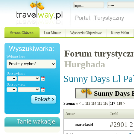
Strona Główna
Last Minute
Wycieczki Objazdowe
Kursy Walut
Forum turystycz
Wybierz kraj:
Hurghada
Data wyjazdu:
Sunny Days El Pa
Data powrotu:
Sunny Days E
Strona:
«
<
...
113
114
115
116
117
118
>
Autor
Treść
#2901
2
martadawid