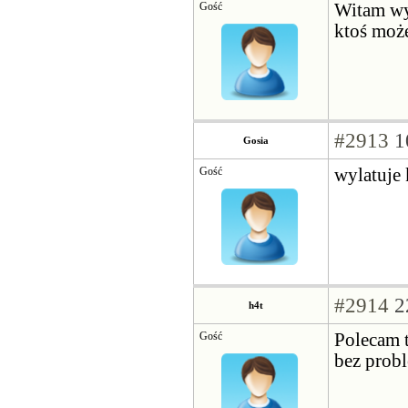
Gość
Witam wy
ktoś moż
#2913
1
Gosia
Gość
wylatuje 
#2914
2
h4t
Gość
Polecam t
bez probl