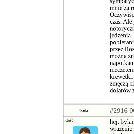
sympatyc
mnie za r
Oczywiści
czas. Ale
notoryczn
jedzenia
pobieran
przez Ros
można zna
napotkaną
meczetem
krewetki
zmęczą ci
dolarów z
#2916
0
kasia
Gość
hej. byla
wrazenie 