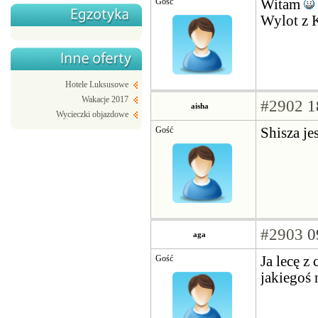
Gość
Witam
Wylot z K
Hotele Luksusowe
Wakacje 2017
#2902
1
aisha
Wycieczki objazdowe
Gość
Shisza je
#2903
0
aga
Gość
Ja lecę z
jakiegoś