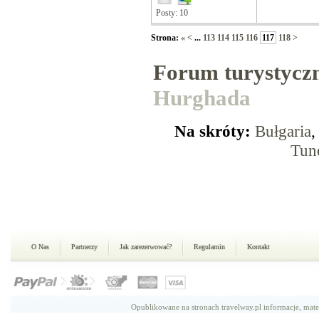
Posty: 10
Strona:
«
<
...
113
114
115
116
117
118
>
Forum turystycz
Hurghada
Na skróty:
Bułgaria
Tun
O Nas
Partnerzy
Jak zarezerwować?
Regulamin
Kontakt
Opublikowane na stronach travelway.pl informacje, mate