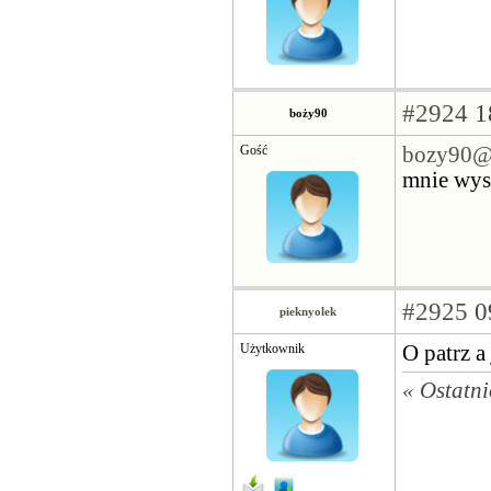
#2924
1
boży90
Gość
bozy90@
mnie wyst
#2925
0
pieknyolek
Użytkownik
O patrz a
« Ostatn