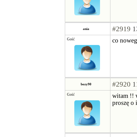
#2919
1
ania
Gość
co nowego
#2920
1
bozy90
Gość
witam !! 
proszę o 