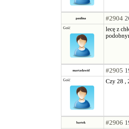
#2904
2
paulina
Gość
lecę z ch
podobny
#2905
1
martadawid
Gość
Czy 28 , 
#2906
1
bartek