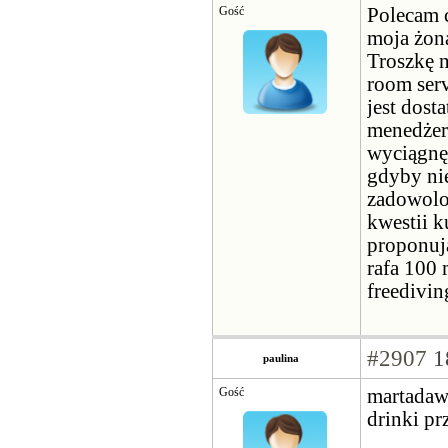
Gość
Polecam 
moja żona
Troszkę n
room serv
jest dost
menedżera
wyciągnęl
gdyby nie
zadowolo
kwestii 
proponuj
rafa 100 
freedivin
#2907
1
paulina
Gość
martadawi
drinki pr