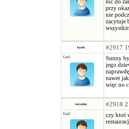
nic do za
przy okaz
nie podcz
zacytuje 
wszystki
#2917
1
kazik
Gość
Sunny by
jego dzie
naprawdę 
nawet jak
więc no 
#2918
2
turystka
Gość
czy ktoś 
restaurac